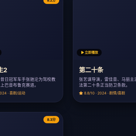
8.2分
立即播放
生2
第二十条
，昔日冠军车手张驰沦为驾校教
张艺谋导演，雷佳音、马丽主
踏上巴音布鲁克赛道。
法第二十条正当防卫条款。
 2024 · 喜剧/运动
8.8/10 · 2024 · 剧情/喜剧
8.3分