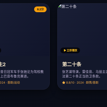
8.2分
立即播放
生2
第二十条
，昔日冠军车手张驰沦为驾校教
张艺谋导演，雷佳音、马丽主
踏上巴音布鲁克赛道。
法第二十条正当防卫条款。
 2024 · 喜剧/运动
8.8/10 · 2024 · 剧情/喜剧