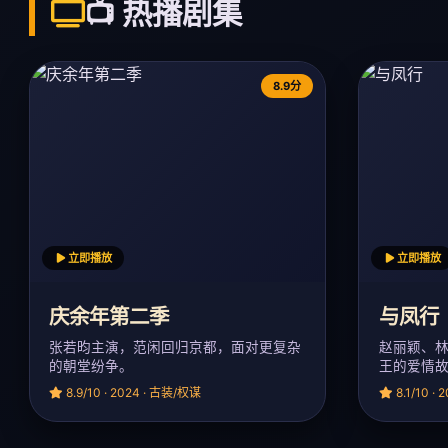
📺 热播剧集
8.9分
立即播放
立即播放
庆余年第二季
与凤行
张若昀主演，范闲回归京都，面对更复杂
赵丽颖、
的朝堂纷争。
王的爱情
8.9/10 · 2024 · 古装/权谋
8.1/10 ·