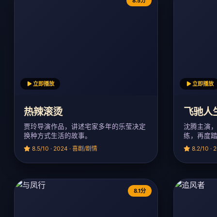
8.5分
立即播放
立即播放
热辣滚烫
飞驰人
贾玲导演作品，讲述宅家多年的乐莹决定
沈腾主演
换种方式生活的故事。
练，再度
8.5/10 · 2024 · 喜剧/剧情
8.2/10 ·
8.1分