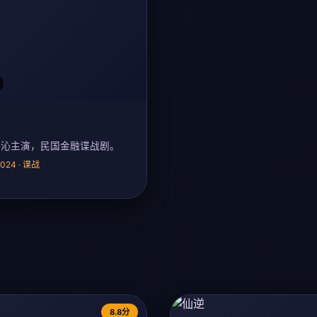
李沁主演，民国金融谍战剧。
 2024 · 谍战
8.8分