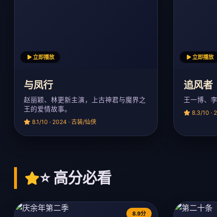
立即播放
立即播放
与凤行
追风者
赵丽颖、林更新主演，上古神君与魔界之
王一博、
王的爱情故事。
8.3/10 ·
8.1/10 · 2024 · 古装/仙侠
⭐ 高分必看
8.9分