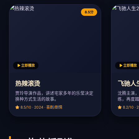
8.5分
立即播放
立即播放
热辣滚烫
飞驰人
贾玲导演作品，讲述宅家多年的乐莹决定
沈腾主演
换种方式生活的故事。
练，再度
8.5/10 · 2024 · 喜剧/剧情
8.2/10 ·